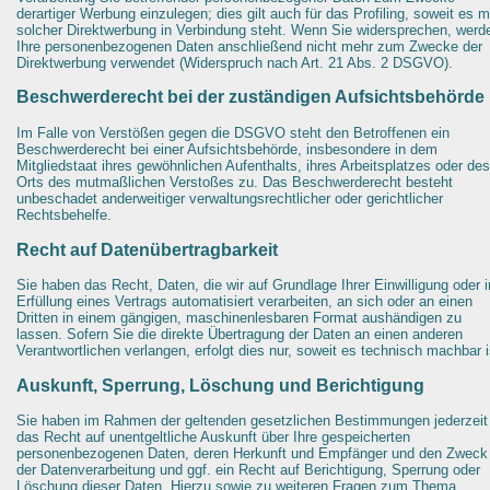
derartiger Werbung einzulegen; dies gilt auch für das Profiling, soweit es m
solcher Direktwerbung in Verbindung steht. Wenn Sie widersprechen, werd
Ihre personenbezogenen Daten anschließend nicht mehr zum Zwecke der
Direktwerbung verwendet (Widerspruch nach Art. 21 Abs. 2 DSGVO).
Beschwerderecht bei der zuständigen Aufsichtsbehörde
Im Falle von Verstößen gegen die DSGVO steht den Betroffenen ein
Beschwerderecht bei einer Aufsichtsbehörde, insbesondere in dem
Mitgliedstaat ihres gewöhnlichen Aufenthalts, ihres Arbeitsplatzes oder des
Orts des mutmaßlichen Verstoßes zu. Das Beschwerderecht besteht
unbeschadet anderweitiger verwaltungsrechtlicher oder gerichtlicher
Rechtsbehelfe.
Recht auf Datenübertragbarkeit
Sie haben das Recht, Daten, die wir auf Grundlage Ihrer Einwilligung oder i
Erfüllung eines Vertrags automatisiert verarbeiten, an sich oder an einen
Dritten in einem gängigen, maschinenlesbaren Format aushändigen zu
lassen. Sofern Sie die direkte Übertragung der Daten an einen anderen
Verantwortlichen verlangen, erfolgt dies nur, soweit es technisch machbar i
Auskunft, Sperrung, Löschung und Berichtigung
Sie haben im Rahmen der geltenden gesetzlichen Bestimmungen jederzeit
das Recht auf unentgeltliche Auskunft über Ihre gespeicherten
personenbezogenen Daten, deren Herkunft und Empfänger und den Zweck
der Datenverarbeitung und ggf. ein Recht auf Berichtigung, Sperrung oder
Löschung dieser Daten. Hierzu sowie zu weiteren Fragen zum Thema